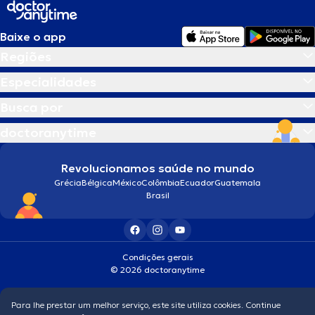
Baixe o app
Regiões
Especialidades
Busca por
doctoranytime
Revolucionamos saúde no mundo
Grécia
Bélgica
México
Colômbia
Ecuador
Guatemala
Brasil
Condições gerais
© 2026 doctoranytime
Para lhe prestar um melhor serviço, este site utiliza cookies. Continue