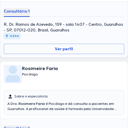
reconhecida em sua área de especialidade. Esta profissional
igualmente conta com ampla experiência em Luto Depressão
Consultório 1
Ansiedade Transtorno alimentar Codependência e conta com
experiência profissional na Universidade Paulista. Ademais, ela faz
parte de diversas associações médicas. Carolina Hamanda Souza
R. Dr. Ramos de Azevedo, 159 - sala 1407 - Centro, Guarulhos
esteve presente em consideráveis conferências com o objetivo de
- SP, 07012-020, Brasil, Guarulhos
ter uma formação contínua em seu campo de especialização e
0,6 km
submeteu importantes artigos.
Ver perfil
Rosimeire Faria
Psicólogo
Sobre o especialista
A Dra.
Rosimeire Faria
é Psicólogo e dá consulta a pacientes em
Guarulhos. A profissional de saúde é formado pela Universidade
São Judas e é reconhecida em sua área de especialidade. Ela
inclusive conta com ampla experiência em Luto Depressão
Ansiedade Transtorno alimentar Codependência e tem experiência