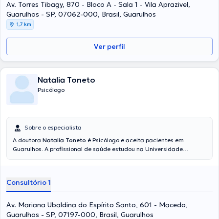
Guarulhos Universidade Municipal De São Caetano Do Sul Na
Av. Torres Tibagy, 870 - Bloco A - Sala 1 - Vila Aprazivel,
Região Do Hospital Padre Bento Hospital Padre Bento. Ademais, ele
Guarulhos - SP, 07062-000, Brasil, Guarulhos
teve destaque como membro de diversas associações médicas.
1,7 km
Willian Eduardo Silva Yamada teve participação em múltiplas
conferências com o objetivo de ter uma formação contínua na sua
disciplina de especialização e já escreveu diferentes artigos.
Ver perfil
Natalia Toneto
Psicólogo
Sobre o especialista
A doutora
Natalia Toneto
é Psicólogo e aceita pacientes em
Guarulhos. A profissional de saúde estudou na Universidade
Guarulhos e é uma referência em sua área de especialidade. Esta
médica inclusive conta com ampla experiência em Luto Depressão
Ansiedade Transtorno alimentar Codependência e possui
Consultório 1
experiência profissional na Trabalho Com Atendimento Clínico Em
Guarulhos No Instituto Flowir E Com Atendimento On Universidade
Guarulhos. Ademais, ela participou como membra de diversas
Av. Mariana Ubaldina do Espírito Santo, 601 - Macedo,
associações médicas. Natalia Toneto teve participação em
Guarulhos - SP, 07197-000, Brasil, Guarulhos