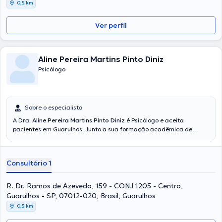
0,5 km
Ver perfil
Aline Pereira Martins Pinto Diniz
Psicólogo
Sobre o especialista
A Dra.
Aline Pereira Martins Pinto Diniz
é Psicólogo e aceita
pacientes em Guarulhos. Junto a sua formação acadêmica de
sucesso, a doutora é uma referência em sua área de especialidade.
A mesma tem vários anos de experiência laboral no seu tema de
estudo. Ao mesmo tempo, ela faz parte de diversas associações
Consultório 1
médicas. Aline Pereira Martins Pinto Diniz participou de diversas
conferências com a meta de ter uma formação contínua em seu
âmbito de especialização e compartilhou interessantes edições.
R. Dr. Ramos de Azevedo, 159 - CONJ 1205 - Centro,
Inglês, Português são os idiomas usados pela médica.
Guarulhos - SP, 07012-020, Brasil, Guarulhos
0,5 km