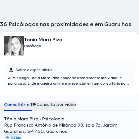
36
Psicólogos nas proximidades e em Guarulhos
Tania Mara Piza
Psicólogo
Sobre o especialista
A Psicóloga
Tania Mara Piza
concede atendimento individual e
para casais, de maneira online e presencial em um consultório no
bairro Jardim Guarulhos, na cidade de Guarulhos. Ela oferece tanto
atendimento particular, como através do convênio Care Plus, o qual
cobre o valor completo da consulta. Além da sua formação
Consulta por vídeo
Consultório 1
acadêmica de sucesso, possui ampla experiência em
codependência, terapia de casal, luto, depressão, ansiedade,
transtorno alimentar e estresse.
Tânia Mara Piza - Psicologia
Rua Francisco Antônio de Miranda 98, sala 7a, Jardim
Guarulhos, SP, 450, Guarulhos
0,2 km