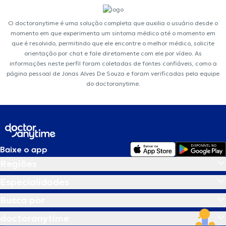
O doctoranytime é uma solução completa que auxilia o usuário desde o
momento em que experimenta um sintoma médico até o momento em
que é resolvido, permitindo que ele encontre o melhor médico, solicite
orientação por chat e fale diretamente com ele por vídeo. As
informações neste perfil foram coletadas de fontes confiáveis, como a
página pessoal de Jonas Alves De Souza e foram verificadas pela equipe
do doctoranytime.
Baixe o app
Regiões
Especialidades
Busca por
doctoranytime