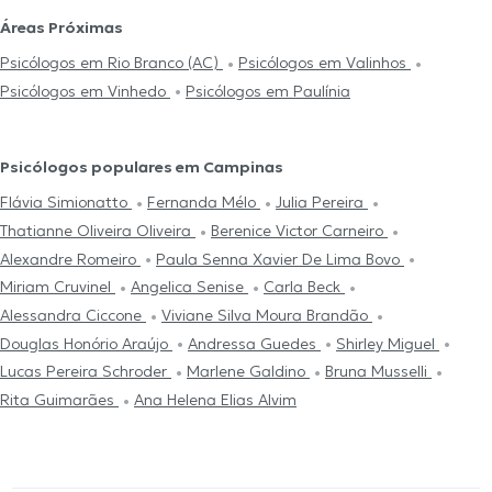
Áreas Próximas
Psicólogos em Rio Branco (AC)
Psicólogos em Valinhos
Psicólogos em Vinhedo
Psicólogos em Paulínia
Psicólogos populares em Campinas
Flávia Simionatto
Fernanda Mélo
Julia Pereira
Thatianne Oliveira Oliveira
Berenice Victor Carneiro
Alexandre Romeiro
Paula Senna Xavier De Lima Bovo
Miriam Cruvinel
Angelica Senise
Carla Beck
Alessandra Ciccone
Viviane Silva Moura Brandão
Douglas Honório Araújo
Andressa Guedes
Shirley Miguel
Lucas Pereira Schroder
Marlene Galdino
Bruna Musselli
Rita Guimarães
Ana Helena Elias Alvim