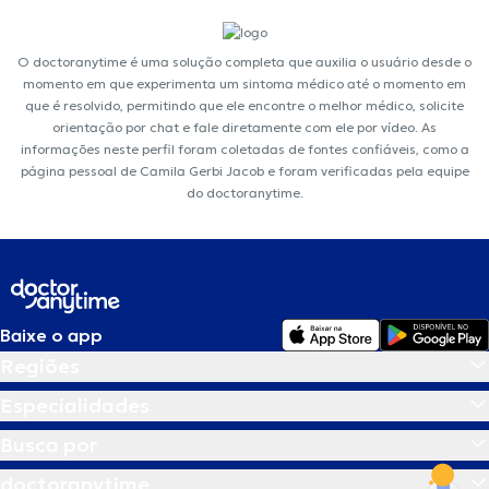
O doctoranytime é uma solução completa que auxilia o usuário desde o
momento em que experimenta um sintoma médico até o momento em
que é resolvido, permitindo que ele encontre o melhor médico, solicite
orientação por chat e fale diretamente com ele por vídeo. As
informações neste perfil foram coletadas de fontes confiáveis, como a
página pessoal de Camila Gerbi Jacob e foram verificadas pela equipe
do doctoranytime.
Baixe o app
Regiões
Especialidades
Busca por
doctoranytime