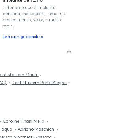
Implante dentário
Entenda o que é implante
dentário, indicações, como é o
procedimento, valor, e muito
mais.
Leia o artigo completo
entistas em Mauá
(AC)
Dentistas em Porto Alegre
Caroline Tinani Mello
viláqua
Adriano Maschion
erson Mocchetti Rossato