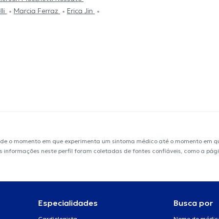
lli
Marcia Ferraz
Erica Jin
sde o momento em que experimenta um sintoma médico até o momento em que 
 As informações neste perfil foram coletadas de fontes confiáveis, como a pá
Especialidades
Busca por
Cardiologista
Nome do médic