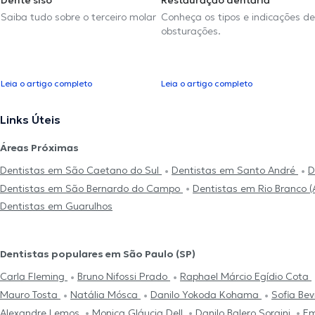
Dente siso
Restauração dentária
Saiba tudo sobre o terceiro molar
Conheça os tipos e indicações de
obsturações.
Leia o artigo completo
Leia o artigo completo
Links Úteis
Áreas Próximas
Dentistas em São Caetano do Sul
Dentistas em Santo André
D
Dentistas em São Bernardo do Campo
Dentistas em Rio Branco 
Dentistas em Guarulhos
Dentistas populares em São Paulo (SP)
Carla Fleming
Bruno Nifossi Prado
Raphael Márcio Egídio Cota
Mauro Tosta
Natália Mósca
Danilo Yokoda Kohama
Sofia Be
Alexandre Lemos
Monica Gláucia Dell
Danilo Balero Sorgini
Em