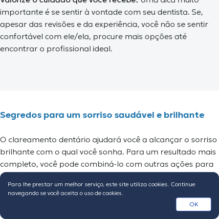
importante é se sentir à vontade com seu dentista. Se,
apesar das revisões e da experiência, você não se sentir
confortável com ele/ela, procure mais opções até
encontrar o profissional ideal.
Segredos para um sorriso saudável e brilhante
O clareamento dentário ajudará você a alcançar o sorriso
brilhante com o qual você sonha. Para um resultado mais
completo, você pode combiná-lo com outras ações para
manter um sorriso saudável.
Para lhe prestar um melhor serviço, este site utiliza cookies. Continue
navegando se você aceita o uso de cookies.
BUSCAR ESPECIALISTA
OK