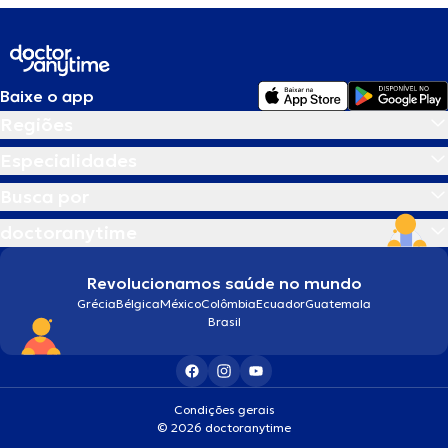
Baixe o app
Regiões
Especialidades
Busca por
doctoranytime
Revolucionamos saúde no mundo
Grécia
Bélgica
México
Colômbia
Ecuador
Guatemala
Brasil
Condições gerais
© 2026 doctoranytime