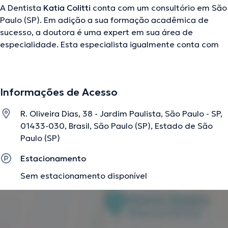
A Dentista
Katia Colitti
conta com um consultório em São
Paulo (SP). Em adição a sua formação acadêmica de
sucesso, a doutora é uma expert em sua área de
especialidade. Esta especialista igualmente conta com
ampla experiência em Cáries Dentes do siso
Clareamento dentário Limpeza dentária Dentes de
porcelana e conta com experiência profissional na Clínica
Informações de Acesso
Multidisciplinar Com Outros Profissionais Desde 1990
Aplicando As Mais Recentes Técnicas Na Estética Do
R. Oliveira Dias, 38 - Jardim Paulista, São Paulo - SP,
Sorriso E Da Face. Ao mesmo tempo, ela teve destaque
01433-030, Brasil, São Paulo (SP), Estado de São
como membra de diversas associações médicas. Katia
Paulo (SP)
Colitti fez parte de consideráveis conferências com o
ideal de ter uma formação contínua em seu âmbito de
Estacionamento
especialização e produziu diferentes trabalhos. Para
Sem estacionamento disponível
finalizar, a profissional de saúde pode te atender em
Português Inglês em seu consultório.
A descrição foi editada pela equipe do doctoranytime, baseada em