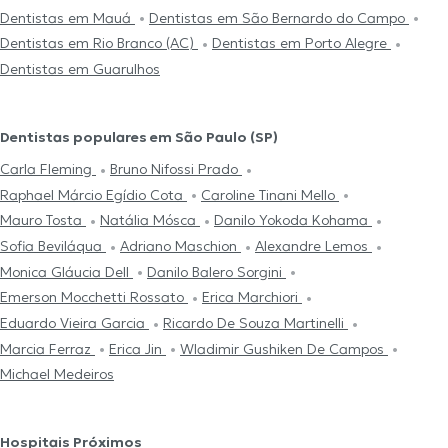
Dentistas em Mauá
Dentistas em São Bernardo do Campo
Dentistas em Rio Branco (AC)
Dentistas em Porto Alegre
Dentistas em Guarulhos
Dentistas populares em São Paulo (SP)
Carla Fleming
Bruno Nifossi Prado
Raphael Márcio Egídio Cota
Caroline Tinani Mello
Mauro Tosta
Natália Mósca
Danilo Yokoda Kohama
Sofia Beviláqua
Adriano Maschion
Alexandre Lemos
Monica Gláucia Dell
Danilo Balero Sorgini
Emerson Mocchetti Rossato
Erica Marchiori
Eduardo Vieira Garcia
Ricardo De Souza Martinelli
Marcia Ferraz
Erica Jin
Wladimir Gushiken De Campos
Michael Medeiros
Hospitais Próximos