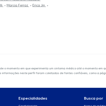
lli
Marcia Ferraz
Erica Jin
sde o momento em que experimenta um sintoma médico até o momento em que 
 As informações neste perfil foram coletadas de fontes confiáveis, como a pág
Especialidades
Busca por
Cardiologista
Nome do médic