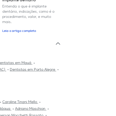
Implante dentário
Entenda o que é implante
dentário, indicações, como é o
procedimento, valor, e muito
mais.
Leia o artigo completo
entistas em Mauá
(AC)
Dentistas em Porto Alegre
Caroline Tinani Mello
viláqua
Adriano Maschion
erson Mocchetti Rossato