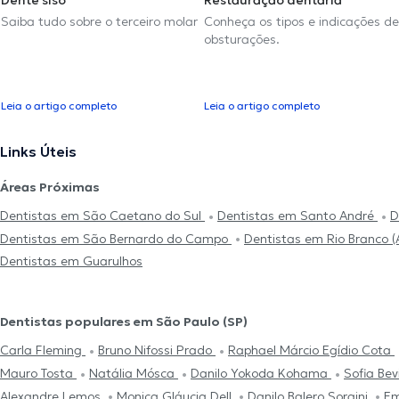
Dente siso
Restauração dentária
Saiba tudo sobre o terceiro molar
Conheça os tipos e indicações de
obsturações.
Leia o artigo completo
Leia o artigo completo
Links Úteis
Áreas Próximas
Dentistas em São Caetano do Sul
Dentistas em Santo André
D
Dentistas em São Bernardo do Campo
Dentistas em Rio Branco 
Dentistas em Guarulhos
Dentistas populares em São Paulo (SP)
Carla Fleming
Bruno Nifossi Prado
Raphael Márcio Egídio Cota
Mauro Tosta
Natália Mósca
Danilo Yokoda Kohama
Sofia Be
Alexandre Lemos
Monica Gláucia Dell
Danilo Balero Sorgini
Em