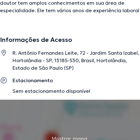
doutor tem amplos conhecimentos em sua área de
especialidade. Ele tem vários anos de experiência laboral
no seu campo de estudo. Adicionalmente, ele faz parte
de diversas associações médicas. Danilo Capone
participou de consideráveis conferências com a intenção
Informações de Acesso
de ter uma formação contínua na sua área de
especialização e já submeteu relevantes artigos. Cabe
R. Antônio Fernandes Leite, 72 - Jardim Santa Izabel,
destacar que, o especialista pode te atender em Inglês
Hortolândia - SP, 13185-530, Brasil, Hortolândia,
Português em seu consultório.
Estado de São Paulo (SP)
Estacionamento
A descrição foi editada pela equipe do doctoranytime, baseada em
Sem estacionamento disponível
informações verificadas.
Mostrar mapa