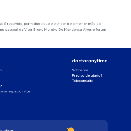
é resolvido, permitindo que ele encontre o melhor médico,
ágina pessoal de Vitor Bruno Moreira De Mendonca Alves e foram
doctoranytime
o
Sobre nós
Precisa de ajuda?
Teleconsulta
de
ssos especialistas
ala
Brasil