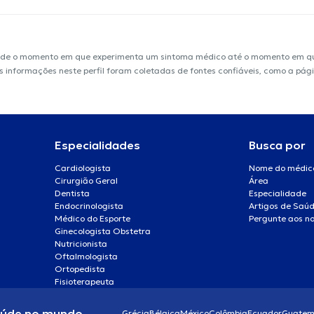
sde o momento em que experimenta um sintoma médico até o momento em que 
. As informações neste perfil foram coletadas de fontes confiáveis, como a p
Especialidades
Busca por
Cardiologista
Nome do médic
Cirurgião Geral
Área
Dentista
Especialidade
Endocrinologista
Artigos de Saú
Médico do Esporte
Pergunte aos no
Ginecologista Obstetra
Nutricionista
Oftalmologista
Ortopedista
Fisioterapeuta
aúde no mundo
Grécia
Bélgica
México
Colômbia
Ecuador
Guatem