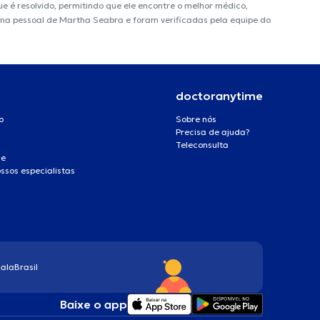
é resolvido, permitindo que ele encontre o melhor médico,
ágina pessoal de Martha Seabra e foram verificadas pela equipe do
doctoranytime
o
Sobre nós
Precisa de ajuda?
Teleconsulta
de
ssos especialistas
ala
Brasil
Baixe o app