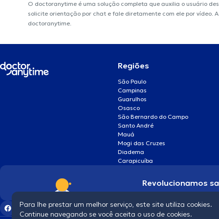
O doctoranytime é uma solução completa que auxilia o usuário de
solicite orientação por chat e fale diretamente com ele por vídeo.
doctoranytime.
Regiões
São Paulo
Campinas
Guarulhos
Osasco
São Bernardo do Campo
Santo André
Mauá
Mogi das Cruzes
Diadema
Carapicuíba
Revolucionamos s
Para lhe prestar um melhor serviço, este site utiliza cookies.
Continue navegando se você aceita o uso de cookies.