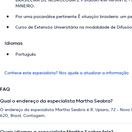
BRASILEIRA DE NEUROLOGIA E PSIQUIATRIA INFANTIL - 
MINEIRO.
Por uma psicanálise pertinente Ê situaçóo brasileira: um pe
Curso de Extensóo Universitária na modalidade de Difusóo
Idiomas
Português
Conhece este especialista? Nos ajude a atualizar a informação
FAQ
Qual o endereço da especialista Martha Seabra?
O endereço da especialista Martha Seabra é R. Upiara, 72 - Nov
620, Brazil, Contagem.
Quais idiomas a especialista Martha Seabra fala?