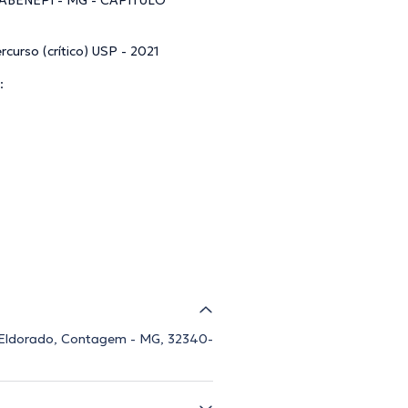
ABENEPI - MG - CAPITULO
rcurso (crítico) USP - 2021
:
o Eldorado, Contagem - MG, 32340-