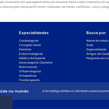
sde o momento em que experimenta um sintoma médico até o momento em que 
 As informações neste perfil foram coletadas de fontes confiáveis, como a p
Especialidades
Busca por
Cardiologista
Nome do médic
Cirurgião Geral
Área
Dentista
Especialidade
Endocrinologista
Artigos de Saú
Médico do Esporte
Pergunte aos no
Ginecologista Obstetra
Nutricionista
Oftalmologista
Ortopedista
Fisioterapeuta
aúde no mundo
Grécia
Bélgica
México
Colômbia
Ecuador
Guatem