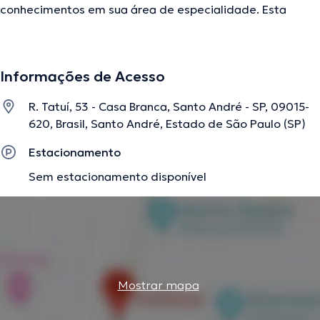
conhecimentos em sua área de especialidade. Esta
especialista conta com vários anos de experiência
laboral no seu âmbito de estudo. Adicionalmente, ela faz
parte de diversas associações médicas. Eliane Rocha
Informações de Acesso
França teve participação em consideráveis conferências
com o ideal de ter uma formação contínua em sua
R. Tatuí, 53 - Casa Branca, Santo André - SP, 09015-
disciplina de especialização e já submeteu diferentes
620, Brasil, Santo André, Estado de São Paulo (SP)
publicações. Português Inglês são os idiomas dominados
pela profissional de saúde.
Estacionamento
Sem estacionamento disponível
A descrição foi editada pela equipe do doctoranytime, baseada em
informações verificadas.
Mostrar mapa