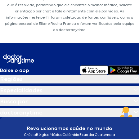
que é resolvido, permitindo que ele encontre o melhor médico, solicite
orientação por chat e fale diretamente com ele por vídeo. As
informações neste perfil foram coletadas de fontes confiáveis, como a
página pessoal de Eliane Rocha Franca e foram verificadas pela equipe
do doctoranytime.
Baixe o app
Regiões
Especialidades
Busca por
doctoranytime
Revolucionamos saúde no mundo
Grécia
Bélgica
México
Colômbia
Ecuador
Guatemala