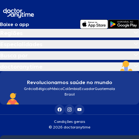
Baixe o app
Regiões
Especialidades
Busca por
doctoranytime
Revolucionamos saúde no mundo
Grécia
Bélgica
México
Colômbia
Ecuador
Guatemala
Brasil
Condições gerais
© 2026 doctoranytime