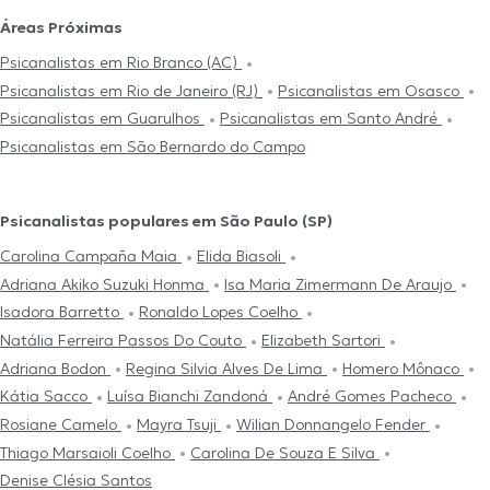
Áreas Próximas
Psicanalistas em Rio Branco (AC)
Psicanalistas em Rio de Janeiro (RJ)
Psicanalistas em Osasco
Psicanalistas em Guarulhos
Psicanalistas em Santo André
Psicanalistas em São Bernardo do Campo
Psicanalistas populares em São Paulo (SP)
Carolina Campaña Maia
Elida Biasoli
Adriana Akiko Suzuki Honma
Isa Maria Zimermann De Araujo
Isadora Barretto
Ronaldo Lopes Coelho
Natália Ferreira Passos Do Couto
Elizabeth Sartori
Adriana Bodon
Regina Silvia Alves De Lima
Homero Mônaco
Kátia Sacco
Luísa Bianchi Zandoná
André Gomes Pacheco
Rosiane Camelo
Mayra Tsuji
Wilian Donnangelo Fender
Thiago Marsaioli Coelho
Carolina De Souza E Silva
Denise Clésia Santos