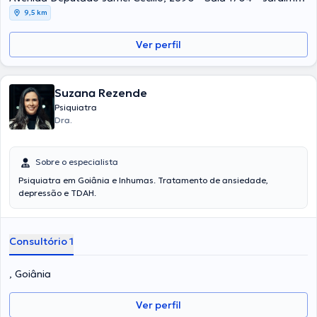
Goiás, Goiânia - GO, 74810-100, Goiânia
9,5 km
Ver perfil
Suzana Rezende
Psiquiatra
Dra.
Sobre o especialista
Psiquiatra em Goiânia e Inhumas. Tratamento de ansiedade,
depressão e TDAH.
Consultório 1
, Goiânia
Ver perfil