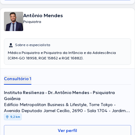
Antônio Mendes
Psiquiatra
Sobre o especialista
Médico Psiquiatra e Psiquiatra da Infância e da Adolescência
(CRM-GO 18958, RQE 15862 e RQE 16882).
Consultório 1
Instituto Resilienza - Dr. Antônio Mendes - Psiquiatra
Goiânia
Edifício Metropolitan Business & Lifestyle, Torre Tokyo -
Avenida Deputado Jamel Cecílio, 2690 - Sala 1704 - Jardim
Goiás, Goiânia - GO, 74810-100, Goiânia
9,2 km
Ver perfil