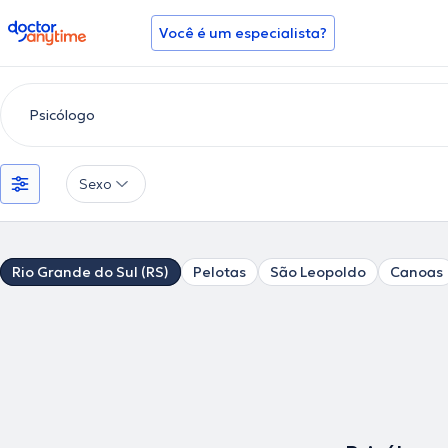
doctoranytime
Você é um especialista?
Sexo
Rio Grande do Sul (RS)
Pelotas
São Leopoldo
Canoas