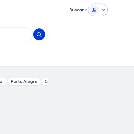
Buscar
aí
Porto Alegre
Caxias do Sul