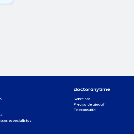
doctoranytime
o
Sobre nós
Precisa de ajuda?
Teleconsulta
de
ssos especialistas