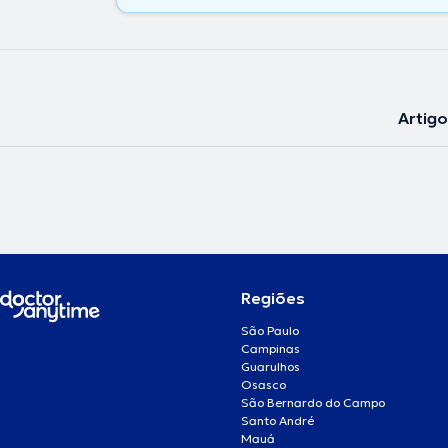
Artig
Regiões
São Paulo
Campinas
Guarulhos
Osasco
São Bernardo do Campo
Santo André
Mauá