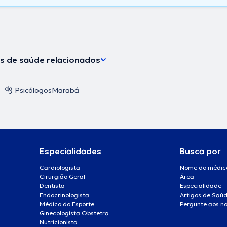
os de saúde relacionados
Psicólogos
Marabá
Especialidades
Busca por
Cardiologista
Nome do médic
Cirurgião Geral
Área
Dentista
Especialidade
Endocrinologista
Artigos de Saú
Médico do Esporte
Pergunte aos no
Ginecologista Obstetra
Nutricionista