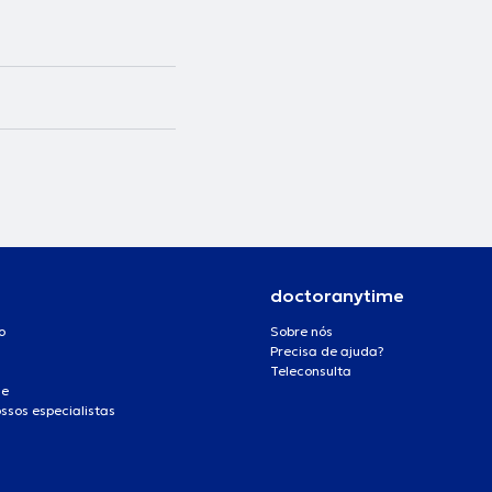
doctoranytime
o
Sobre nós
Precisa de ajuda?
Teleconsulta
de
ssos especialistas