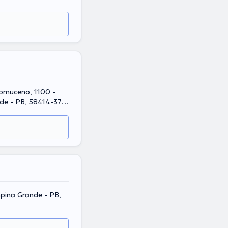
pomuceno, 1100 -
nde - PB, 58414-370,
mpina Grande - PB,