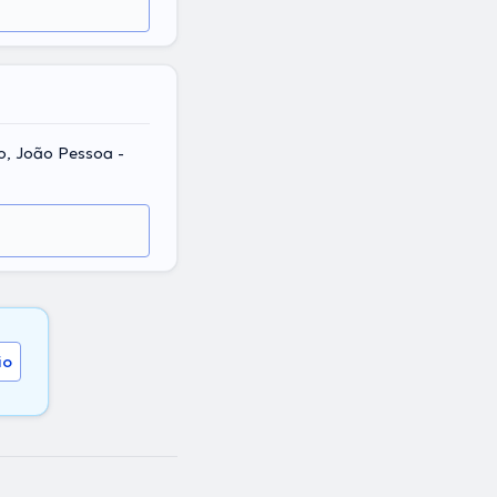
ho, João Pessoa -
io