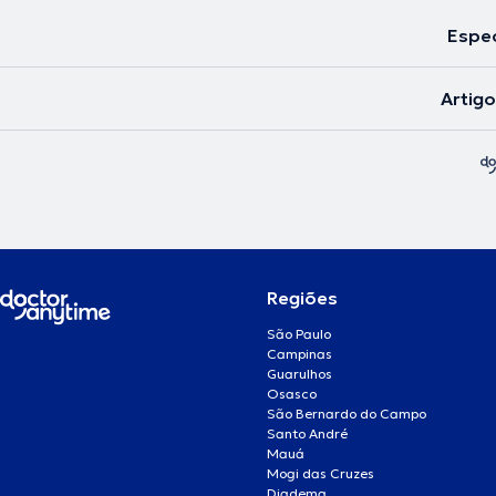
Espec
Artig
Regiões
São Paulo
Campinas
Guarulhos
Osasco
São Bernardo do Campo
Santo André
Mauá
Mogi das Cruzes
Diadema