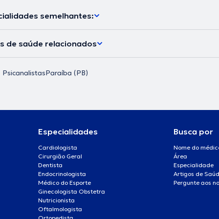
ialidades semelhantes:
os de saúde relacionados
Psicanalistas
Paraíba (PB)
Especialidades
Busca por
Cardiologista
Nome do médic
Cirurgião Geral
Área
Dentista
Especialidade
Endocrinologista
Artigos de Saú
Médico do Esporte
Pergunte aos no
Ginecologista Obstetra
Nutricionista
Oftalmologista
Ortopedista