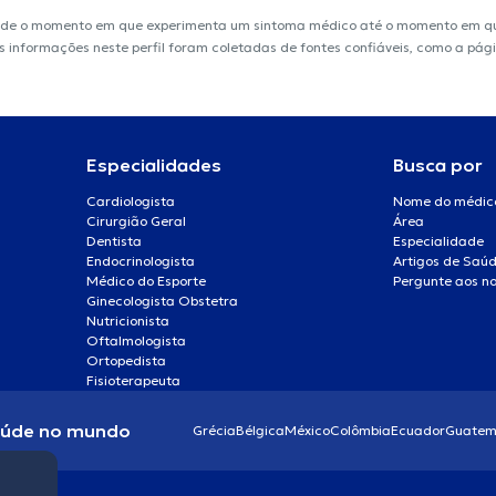
sde o momento em que experimenta um sintoma médico até o momento em que 
 As informações neste perfil foram coletadas de fontes confiáveis, como a pá
Especialidades
Busca por
Cardiologista
Nome do médic
Cirurgião Geral
Área
Dentista
Especialidade
Endocrinologista
Artigos de Saú
Médico do Esporte
Pergunte aos no
Ginecologista Obstetra
Nutricionista
Oftalmologista
Ortopedista
Fisioterapeuta
aúde no mundo
Grécia
Bélgica
México
Colômbia
Ecuador
Guatem