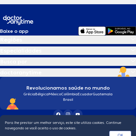
Baixe o app
Regiões
Especialidades
Busca por
doctoranytime
Revolucionamos saúde no mundo
Grécia
Bélgica
México
Colômbia
Ecuador
Guatemala
Brasil
Para lhe prestar um melhor serviço, este site utiliza cookies. Continue
Condições gerais
navegando se você aceita o uso de cookies.
© 2026 doctoranytime
OK