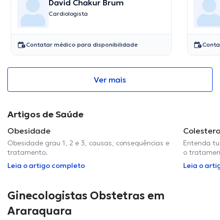
David Chakur Brum
Cardiologista
Contatar médico para disponibilidade
Conta
Ver mais
Artigos de Saúde
Obesidade
Colestero
Obesidade grau 1, 2 e 3, causas, consequências e
Entenda tud
tratamento.
o tratamen
Leia o artigo completo
Leia o art
Ginecologistas Obstetras em
Araraquara