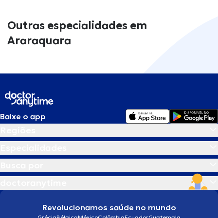
Outras especialidades em
Araraquara
Baixe o app
Regiões
Especialidades
Busca por
doctoranytime
Revolucionamos saúde no mundo
Grécia
Bélgica
México
Colômbia
Ecuador
Guatemala