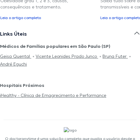
Obesidade grau 1, 2 e 3, causas,
Saiba tudo sobre 
consequências e tratamento.
transmissíveis e c
Leia o artigo completo
Leia o artigo complet
Links Úteis
Médicos de Famílias populares em São Paulo (SP)
Geisa Quental
Vicente Leonides Prado Junco
Bruna Futer
André Eguchi
Hospitais Próximos
iHealthy - Clínica de Emagrecimento e Performance
O doctoranytime é uma solução completa que auxilia o usuário desde o