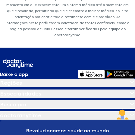
momento em que experimenta um sintoma médico até o momento em
que é resolvido, permitindo que ele encontre o melhor médico, solicite
orientação por chat e fale diretamente com ele por vídeo. As
informações neste perfil foram coletadas de fontes confiáveis, como a
página pessoal de Livia Pessoa e foram verificadas pela equipe do
doctoranytime.
Baixe o app
Regiões
Especialidades
Busca por
doctoranytime
Revolucionamos saúde no mundo