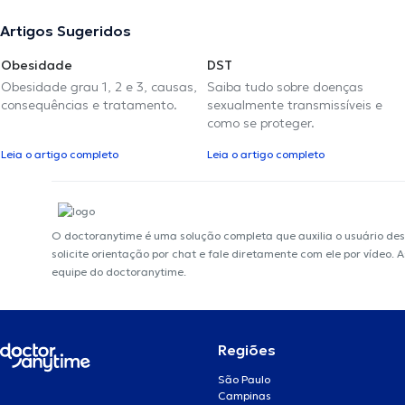
Artigos Sugeridos
Obesidade
DST
Obesidade grau 1, 2 e 3, causas,
Saiba tudo sobre doenças
consequências e tratamento.
sexualmente transmissíveis e
como se proteger.
Leia o artigo completo
Leia o artigo completo
O doctoranytime é uma solução completa que auxilia o usuário de
solicite orientação por chat e fale diretamente com ele por vídeo.
equipe do doctoranytime.
Regiões
São Paulo
Campinas