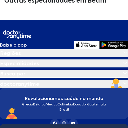
Outras especialidades em Betim
Baixe o app
Regiões
Especialidades
Busca por
doctoranytime
Revolucionamos saúde no mundo
Grécia
Bélgica
México
Colômbia
Ecuador
Guatemala
Brasil