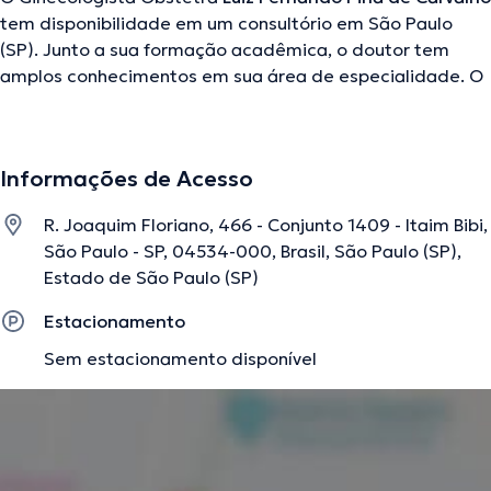
tem disponibilidade em um consultório em São Paulo
(SP). Junto a sua formação acadêmica, o doutor tem
amplos conhecimentos em sua área de especialidade. O
médico em questão conta com vários anos de
experiência laboral no seu campo de estudo. Além disso,
ele teve atuação como membro de diversas associações
Informações de Acesso
médicas. Luiz Fernando Pina de Carvalho cooperou em
consideráveis conferências com a meta de ter uma
R. Joaquim Floriano, 466 - Conjunto 1409 - Itaim Bibi,
formação contínua no seu setor de especialização e já
São Paulo - SP, 04534-000, Brasil, São Paulo (SP),
compartilhou numerosos artigos. Português Inglês são os
Estado de São Paulo (SP)
idiomas usados pelo profissional de saúde.
Estacionamento
Sem estacionamento disponível
A descrição foi editada pela equipe do doctoranytime, baseada em
informações verificadas.