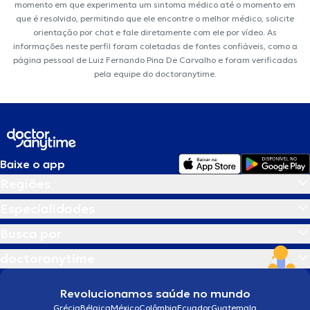
momento em que experimenta um sintoma médico até o momento em
que é resolvido, permitindo que ele encontre o melhor médico, solicite
orientação por chat e fale diretamente com ele por vídeo. As
informações neste perfil foram coletadas de fontes confiáveis, como a
página pessoal de Luiz Fernando Pina De Carvalho e foram verificadas
pela equipe do doctoranytime.
Baixe o app
Regiões
Especialidades
Busca por
doctoranytime
Revolucionamos saúde no mundo
Grécia
Bélgica
México
Colômbia
Ecuador
Guatemala