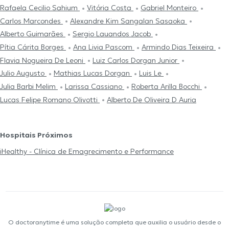
Rafaela Cecilio Sahium
Vitória Costa
Gabriel Monteiro
Carlos Marcondes
Alexandre Kim Sangalan Sasaoka
Alberto Guimarães
Sergio Lauandos Jacob
Pítia Cárita Borges
Ana Livia Pascom
Armindo Dias Teixeira
Flavia Nogueira De Leoni
Luiz Carlos Dorgan Junior
Julio Augusto
Mathias Lucas Dorgan
Luis Le
Julia Barbi Melim
Larissa Cassiano
Roberta Arilla Bocchi
Lucas Felipe Romano Olivotti
Alberto De Oliveira D Auria
Hospitais Próximos
iHealthy - Clínica de Emagrecimento e Performance
O doctoranytime é uma solução completa que auxilia o usuário desde o