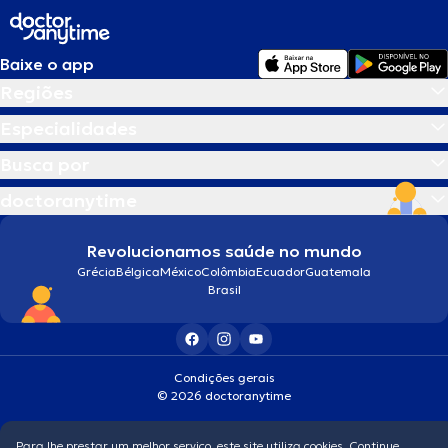
Baixe o app
Regiões
Especialidades
Busca por
doctoranytime
Revolucionamos saúde no mundo
Grécia
Bélgica
México
Colômbia
Ecuador
Guatemala
Brasil
Condições gerais
© 2026 doctoranytime
Para lhe prestar um melhor serviço, este site utiliza cookies. Continue