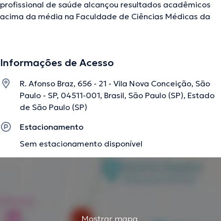
profissional de saúde alcançou resultados acadêmicos
acima da média na Faculdade de Ciências Médicas da
Santa Casa de São Paulo e é um expert em sua área de
especialidade. O mesmo conta com muitos anos de
experiência laboral no seu âmbito de estudo. Ao mesmo
Informações de Acesso
tempo, ele faz parte de diversas associações médicas.
Armindo Dias Teixeira colaborou em diversas
R. Afonso Braz, 656 - 21 - Vila Nova Conceição, São
conferências com a meta de ter uma formação contínua
Paulo - SP, 04511-001, Brasil, São Paulo (SP), Estado
no seu campo de especialização e já compartilhou
de São Paulo (SP)
diversos comunicados.
Estacionamento
Sem estacionamento disponível
A descrição foi editada pela equipe do doctoranytime, baseada em
informações verificadas.
Mostrar mapa