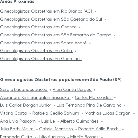
Áreas Próximas
Ginecologistas Obstetras em Rio Branco (AC)
Ginecologistas Obstetras em São Caetano do Sul
Ginecologistas Obstetras em Osasco
Ginecologistas Obstetras em São Bernardo do Campo
Ginecologistas Obstetras em Santo André
Ginecologistas Obstetras em Cotia
Ginecologistas Obstetras em Guarulhos
Ginecologistas Obstetras populares em São Paulo (SP)
Sergio Lauandos Jacob
Pítia Cárita Borges
Alexandre Kim Sangalan Sasaoka
Carlos Marcondes
Luiz Carlos Dorgan Junior
Luiz Fernando Pina De Carvalho
Vitória Costa
Rafaela Cecilio Sahium
Mathias Lucas Dorgan
Ana Livia Pascom
Luis Le
Alberto Guimarães
Julia Barbi Melim
Gabriel Monteiro
Roberta Arilla Bocchi
Fernanda Okita
Julio Augusto
Mirella Borges