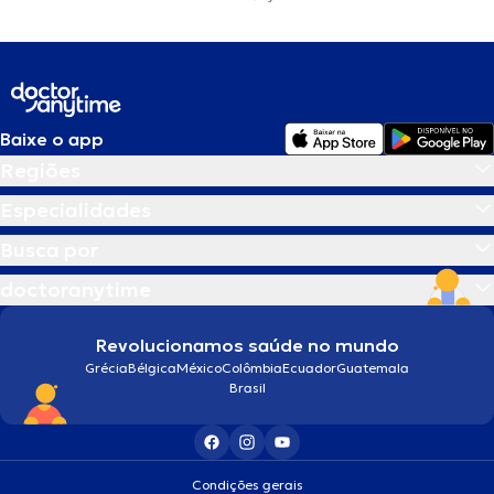
Baixe o app
Regiões
Especialidades
Busca por
doctoranytime
Revolucionamos saúde no mundo
Grécia
Bélgica
México
Colômbia
Ecuador
Guatemala
Brasil
Condições gerais