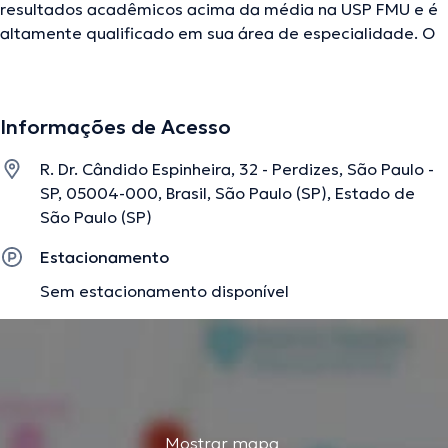
resultados acadêmicos acima da média na USP FMU e é
altamente qualificado em sua área de especialidade. O
médico em questão possui anos de experiência laboral
no seu ramo de experiência. Além disso, ele faz parte de
diversas associações médicas. Alexandre Trazzi
Informações de Acesso
colaborou em numerosas conferências com a intenção
de ter uma formação contínua no seu setor de
R. Dr. Cândido Espinheira, 32 - Perdizes, São Paulo -
especialização e já anunciou numerosos comunicados. É
SP, 05004-000, Brasil, São Paulo (SP), Estado de
importante ressaltar que, o especialista pode falar
São Paulo (SP)
Inglês.
Estacionamento
Sem estacionamento disponível
A descrição foi editada pela equipe do doctoranytime, baseada em
informações verificadas.
Mostrar mapa