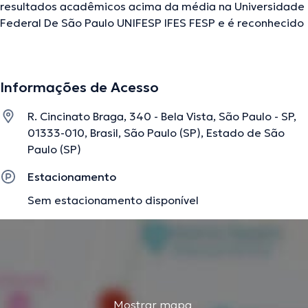
resultados acadêmicos acima da média na Universidade
Federal De São Paulo UNIFESP IFES FESP e é reconhecido
em sua área de especialidade. Este profissional conta
com muitos anos de experiência laboral no seu ramo de
experiência. Ao mesmo tempo, ele participou como
Informações de Acesso
membro de diversas associações médicas. Raphael
Marion Pesinato colaborou em diversas conferências com
R. Cincinato Braga, 340 - Bela Vista, São Paulo - SP,
a meta de ter uma formação contínua na sua disciplina
01333-010, Brasil, São Paulo (SP), Estado de São
de especialização e já publicou diversos comunicados.
Paulo (SP)
Estacionamento
A descrição foi editada pela equipe do doctoranytime, baseada em
Sem estacionamento disponível
informações verificadas.
Mostrar mapa