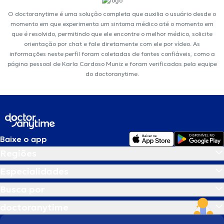
O doctoranytime é uma solução completa que auxilia o usuário desde o
momento em que experimenta um sintoma médico até o momento em
que é resolvido, permitindo que ele encontre o melhor médico, solicite
orientação por chat e fale diretamente com ele por vídeo. As
informações neste perfil foram coletadas de fontes confiáveis, como a
página pessoal de Karla Cardoso Muniz e foram verificadas pela equipe
do doctoranytime.
Baixe o app
Regiões
Especialidades
Busca por
doctoranytime