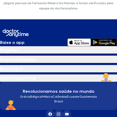
página pessoal de Fernando Ribeiro De Moraes e foram verificadas pela
equipe do doctoranytime.
Baixe o app
Regiões
Especialidades
Busca por
doctoranytime
Revolucionamos saúde no mundo
Grécia
Bélgica
México
Colômbia
Ecuador
Guatemala
Brasil