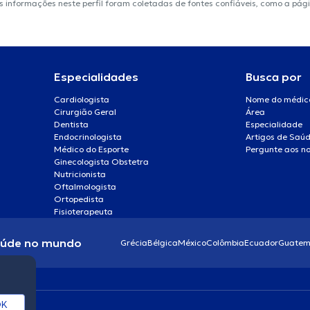
 As informações neste perfil foram coletadas de fontes confiáveis, como a pág
Especialidades
Busca por
Cardiologista
Nome do médic
Cirurgião Geral
Área
Dentista
Especialidade
Endocrinologista
Artigos de Saú
Médico do Esporte
Pergunte aos no
Ginecologista Obstetra
Nutricionista
Oftalmologista
Ortopedista
Fisioterapeuta
aúde no mundo
Grécia
Bélgica
México
Colômbia
Ecuador
Guatem
K