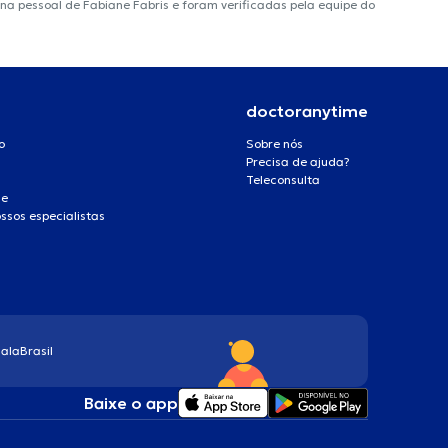
ina pessoal de Fabiane Fabris e foram verificadas pela equipe do
doctoranytime
o
Sobre nós
Precisa de ajuda?
Teleconsulta
de
ssos especialistas
ala
Brasil
Baixe o app