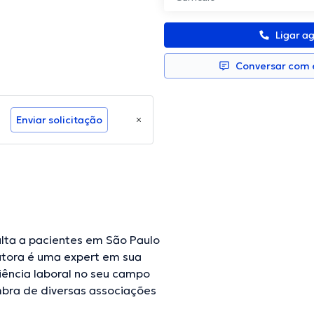
Ligar a
Conversar com e
Enviar solicitação
ulta a pacientes em São Paulo
utora é uma expert em sua
iência laboral no seu campo
ra de diversas associações
nferências buscando ter uma