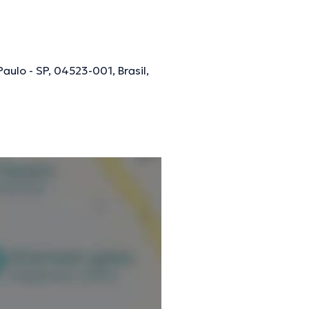
mpartilhou diferentes
alar Inglês Português.
aulo - SP, 04523-001, Brasil,
ões verificadas.