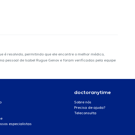
é resolvido, permitindo que ele encontre o melhor médico,
gina pessoal de Isabel Rugue Genov e foram verificadas pela equipe
doctoranytime
o
Sobre nós
Precisa de ajuda?
Teleconsulta
de
ssos especialistas