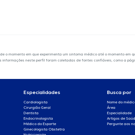
sde o momento em que experimenta um sintoma médico até o momento em que 
 As informações neste perfil foram coletadas de fontes confiáveis, como a pá
Especialidades
Busca por
Cardiologista
Nome do médic
Cirurgião Geral
Área
Dentista
Especialidade
Endocrinologista
Artigos de Saú
Médico do Esporte
Pergunte aos no
Ginecologista Obstetra
Nutricionista