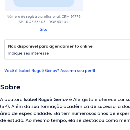
Número de registro profissional: CRM 91779
SP - RQE 53403 - RQE 53404
Site
Não disponível para agendamento online
Indique seu interesse
Você é Isabel Ruguê Genov? Assuma seu perfil
Sobre
A doutora
Isabel Ruguê Genov
é Alergista e oferece cons
(SP). Além da sua formação acadêmica de sucesso, a do
área de especialidade. Ela tem numerosos anos de exper
de estudo. Ao mesmo tempo, ela se destacou como memb
médicas. Isabel Ruguê Genov participou de numerosas co