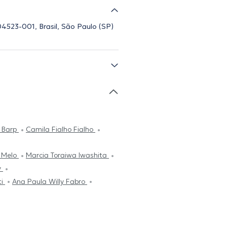
4523-001, Brasil, São Paulo (SP)
 Barp
Camila Fialho Fialho
a Melo
Marcia Toraiwa Iwashita
y
ti
Ana Paula Willy Fabro