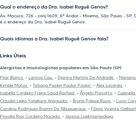
Qual o endereço da Dra. Isabel Ruguê Genov?
Av. Macuco, 726 - conj 1609, 6° Andar - Moema, São Paulo - SP, 0
é o endereço da Dra. Isabel Ruguê Genov.
Quais idiomas a Dra. Isabel Ruguê Genov fala?
Links Úteis
Alergistas e Imunologistas populares em São Paulo (SP)
Pilar Blanco
Larissa Cau
Djanira Martins De Andrade
Mariana
Kimble Matos
Tatiana Paskin Paskin Paskin
Alex Lacerda
Izabella Cordeiro Freire Saad Rached
Ângelo Presotto
Gabriell
Claudia Leiko Yonekura Anagusko
Bruna Polese Rusig
Lucio Cur
Carolina Rodrigues Boarini De Albuquerque
Flávia Vicente Galbiat
Priscilla Rios Cordeiro Macedo
Jessica Loekmanwidjaja