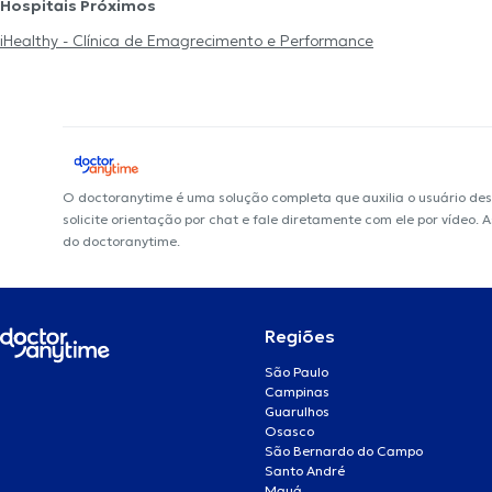
Hospitais Próximos
iHealthy - Clínica de Emagrecimento e Performance
O doctoranytime é uma solução completa que auxilia o usuário de
solicite orientação por chat e fale diretamente com ele por vídeo.
do doctoranytime.
Regiões
São Paulo
Campinas
Guarulhos
Osasco
São Bernardo do Campo
Santo André
Mauá