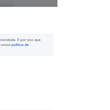
ioridade. É por isso que
m nossa
política de