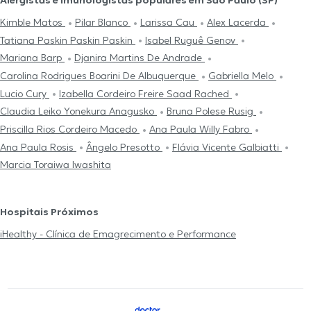
Alergistas e Imunologistas populares em São Paulo (SP)
Kimble Matos
Pilar Blanco
Larissa Cau
Alex Lacerda
Tatiana Paskin Paskin Paskin
Isabel Ruguê Genov
Mariana Barp
Djanira Martins De Andrade
Carolina Rodrigues Boarini De Albuquerque
Gabriella Melo
Lucio Cury
Izabella Cordeiro Freire Saad Rached
Claudia Leiko Yonekura Anagusko
Bruna Polese Rusig
Priscilla Rios Cordeiro Macedo
Ana Paula Willy Fabro
Ana Paula Rosis
Ângelo Presotto
Flávia Vicente Galbiatti
Marcia Toraiwa Iwashita
Hospitais Próximos
iHealthy - Clínica de Emagrecimento e Performance