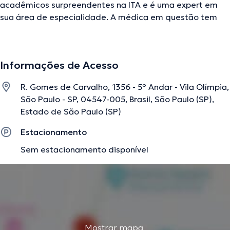
acadêmicos surpreendentes na ITA e é uma expert em
sua área de especialidade. A médica em questão tem
vários anos de experiência laboral no seu âmbito de
estudo. Por outro lado, ela faz parte de diversas
associações médicas. Camila Fialho Fialho teve
Informações de Acesso
participação em consideráveis conferências com o ideal
de ter uma formação contínua em seu âmbito de
R. Gomes de Carvalho, 1356 - 5º Andar - Vila Olímpia,
especialização e escreveu diferentes artigos.
São Paulo - SP, 04547-005, Brasil, São Paulo (SP),
Estado de São Paulo (SP)
A descrição foi editada pela equipe do doctoranytime, baseada em
Estacionamento
informações verificadas.
Sem estacionamento disponível
Mostrar mapa