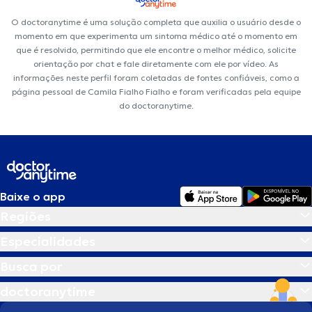
O doctoranytime é uma solução completa que auxilia o usuário desde o
momento em que experimenta um sintoma médico até o momento em
que é resolvido, permitindo que ele encontre o melhor médico, solicite
orientação por chat e fale diretamente com ele por vídeo. As
informações neste perfil foram coletadas de fontes confiáveis, como a
página pessoal de Camila Fialho Fialho e foram verificadas pela equipe
do doctoranytime.
Baixe o app
Regiões
Especialidades
Busca por
doctoranytime