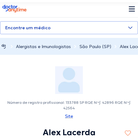
doctoranytime
Encontre um médico
Alergistas e Imunologistas
São Paulo (SP)
Alex Lac
Número de registro profissional: 133788 SP RQE N¬∫: 42896 RQE N¬∫:
42564
Site
Alex Lacerda