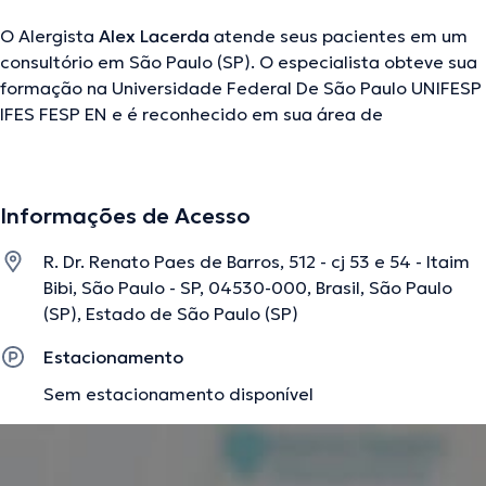
O Alergista
Alex Lacerda
atende seus pacientes em um
consultório em São Paulo (SP). O especialista obteve sua
formação na Universidade Federal De São Paulo UNIFESP
IFES FESP EN e é reconhecido em sua área de
especialidade. Este profissional tem numerosos anos de
experiência laboral no seu tema de estudo. Além disso,
ele faz parte de diversas associações médicas. Alex
Informações de Acesso
Lacerda fez parte de numerosas conferências com o
objetivo de ter uma formação contínua no seu campo de
R. Dr. Renato Paes de Barros, 512 - cj 53 e 54 - Itaim
especialização e já difundiu importantes artigos. Inglês
Bibi, São Paulo - SP, 04530-000, Brasil, São Paulo
Português são as línguas que fala o médico.
(SP), Estado de São Paulo (SP)
Estacionamento
A descrição foi editada pela equipe do doctoranytime, baseada em
Sem estacionamento disponível
informações verificadas.