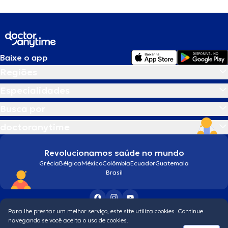
Baixe o app
Regiões
Especialidades
Busca por
doctoranytime
Revolucionamos saúde no mundo
Grécia
Bélgica
México
Colômbia
Ecuador
Guatemala
Brasil
Para lhe prestar um melhor serviço, este site utiliza cookies. Continue
Condições gerais
navegando se você aceita o uso de cookies.
© 2026 doctoranytime