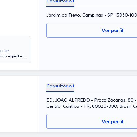
Consultório 1
Jardim do Trevo, Campinas - SP, 13030-100
Ver perfil
rio em
 uma expert em
e experiência
bra de diversas
onsideráveis
 ramo de
 profissional de
Consultório 1
ED. JOÃO ALFREDO - Praça Zacarias, 80 - 
Centro, Curitiba - PR, 80020-080, Brasil, Cu
Ver perfil