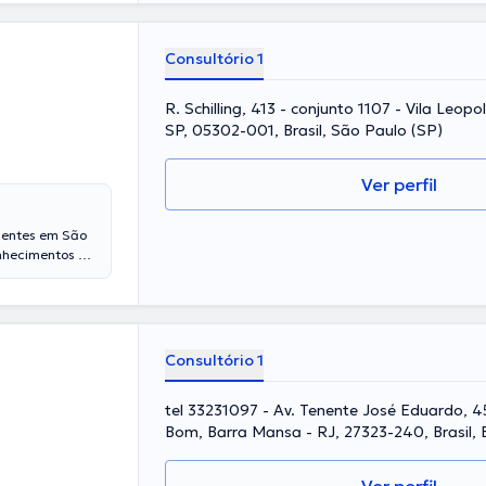
Consultório 1
R. Schilling, 413 - conjunto 1107 - Vila Leop
SP, 05302-001, Brasil, São Paulo (SP)
Ver perfil
ientes em São
onhecimentos em
experiência
mo membro de
ideráveis
de
ue, o
Consultório 1
ultório.
tel 33231097 - Av. Tenente José Eduardo, 4
Bom, Barra Mansa - RJ, 27323-240, Brasil,