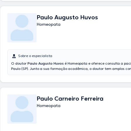
Paulo Augusto Huvos
Homeopata
Sobre o especialista
O doutor
Paulo Augusto Huvos
é Homeopata e oferece consulta a pac
Paulo (SP). Junto a sua formação acadêmica, o doutor tem amplos c
sua área de especialidade. O médico em questão tem vários anos de 
laboral no seu ramo de experiência. Além disso, ele teve atuação co
diversas associações médicas. Paulo Augusto Huvos cooperou em cons
conferências com a meta de ter uma formação contínua na sua área 
especialização e já publicou numerosos comunicados. Cabe ressaltar q
Paulo Carneiro Ferreira
profissional de saúde pode te atender em Inglês Português em seu cons
Homeopata