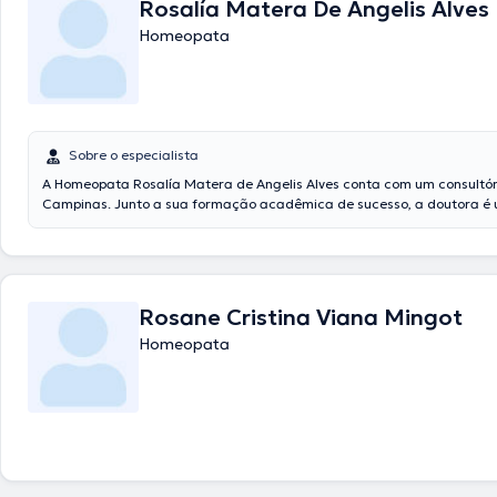
Rosalía Matera De Angelis Alves
Homeopata
Sobre o especialista
A Homeopata Rosalía Matera de Angelis Alves conta com um consultó
Campinas. Junto a sua formação acadêmica de sucesso, a doutora é
sua área de especialidade. Esta especialista conta com muitos anos d
laboral no seu campo de estudo. Ademais, ela se destacou como mem
associações médicas. Rosalía Matera de Angelis Alves participou de c
conferências com a finalidade de ter uma formação contínua em seu
especialização e produziu interessantes artigos. Cabe ressaltar que, a
Rosane Cristina Viana Mingot
saúde pode falar Português Espanhol Inglês.
Homeopata