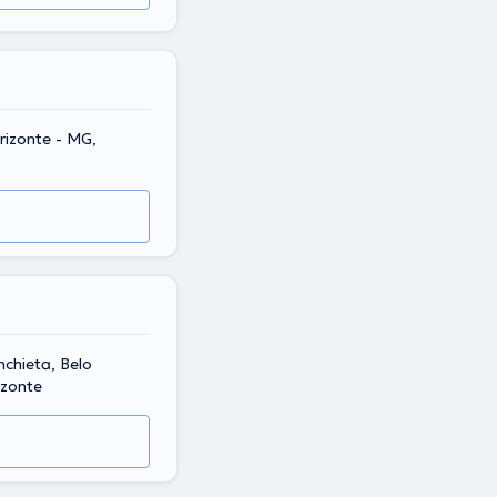
orizonte - MG,
nchieta, Belo
izonte