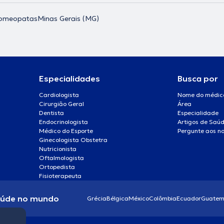
omeopatas
Minas Gerais (MG)
Especialidades
Busca por
Cardiologista
Nome do médic
Cirurgião Geral
Área
Dentista
Especialidade
Endocrinologista
Artigos de Saú
Médico do Esporte
Pergunte aos no
Ginecologista Obstetra
Nutricionista
Oftalmologista
Ortopedista
Fisioterapeuta
aúde no mundo
Grécia
Bélgica
México
Colômbia
Ecuador
Guatem