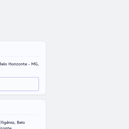
 Belo Horizonte - MG,
figênia, Belo
izonte