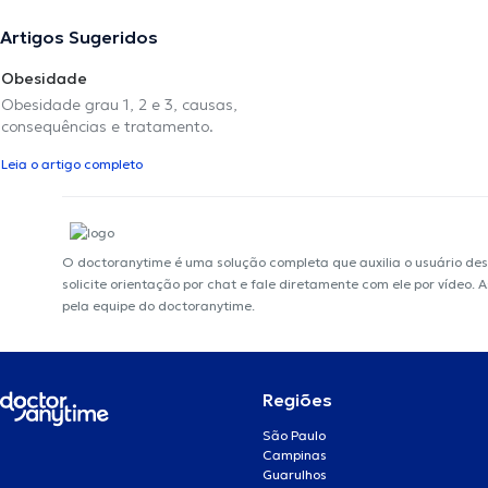
Artigos Sugeridos
Obesidade
Obesidade grau 1, 2 e 3, causas,
consequências e tratamento.
Leia o artigo completo
O doctoranytime é uma solução completa que auxilia o usuário de
solicite orientação por chat e fale diretamente com ele por vídeo.
pela equipe do doctoranytime.
Regiões
São Paulo
Campinas
Guarulhos