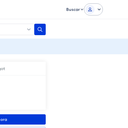
Buscar
got
gora