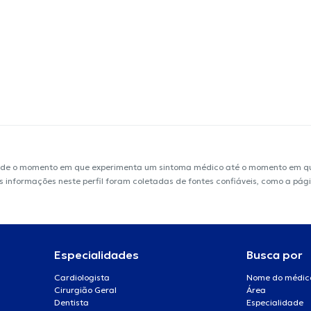
sde o momento em que experimenta um sintoma médico até o momento em que 
 As informações neste perfil foram coletadas de fontes confiáveis, como a pá
Especialidades
Busca por
Cardiologista
Nome do médic
Cirurgião Geral
Área
Dentista
Especialidade