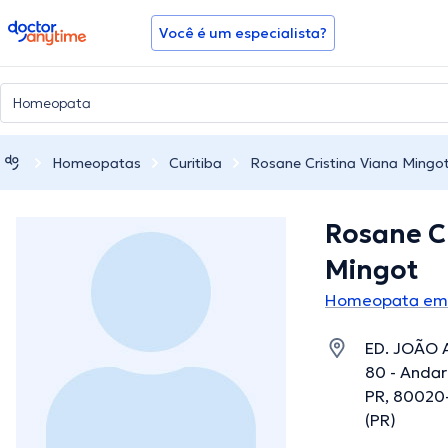
doctoranytime
Você é um especialista?
Homeopatas
Curitiba
Rosane Cristina Viana Mingo
Rosane Cr
Mingot
Homeopata em 
ED. JOÃO A
80 - Andar 
PR, 80020-
(PR)