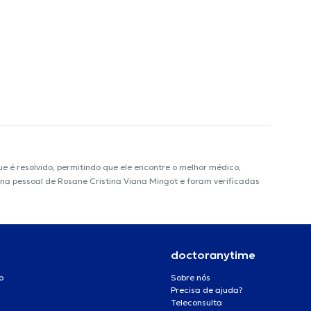
é resolvido, permitindo que ele encontre o melhor médico,
gina pessoal de Rosane Cristina Viana Mingot e foram verificadas
doctoranytime
o
Sobre nós
Precisa de ajuda?
Teleconsulta