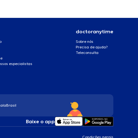
doctoranytime
o
Sobre nós
Precisa de ajuda?
Teleconsulta
de
ssos especialistas
ala
Brasil
Baixe o app
Condições gerais