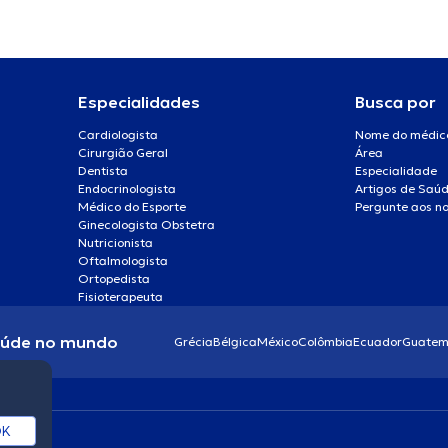
Especialidades
Busca por
Cardiologista
Nome do médic
Cirurgião Geral
Área
Dentista
Especialidade
Endocrinologista
Artigos de Saú
Médico do Esporte
Pergunte aos no
Ginecologista Obstetra
Nutricionista
Oftalmologista
Ortopedista
Fisioterapeuta
aúde no mundo
Grécia
Bélgica
México
Colômbia
Ecuador
Guatem
K