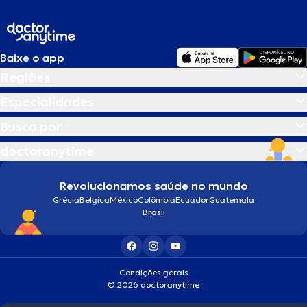
Baixe o app
Regiões
Especialidades
Busca por
doctoranytime
Revolucionamos saúde no mundo
Grécia
Bélgica
México
Colômbia
Ecuador
Guatemala
Brasil
Condições gerais
© 2026 doctoranytime