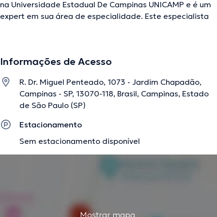
na Universidade Estadual De Campinas UNICAMP e é um
expert em sua área de especialidade. Este especialista
possui anos de experiência laboral no seu ramo de
experiência. Ademais, ele faz parte de diversas
associações médicas. Walter da Silva colaborou em
Informações de Acesso
múltiplas conferências com a intenção de ter uma
formação contínua no seu âmbito de especialização e já
R. Dr. Miguel Penteado, 1073 - Jardim Chapadão,
difundiu importantes artigos. Cabe destacar que, o
Campinas - SP, 13070-118, Brasil, Campinas, Estado
médico pode falar Português Espanhol Inglês.
de São Paulo (SP)
Estacionamento
A descrição foi editada pela equipe do doctoranytime, baseada em
Sem estacionamento disponível
informações verificadas.
Mostrar mapa