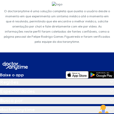
O doctoranytime é uma solução completa que auxilia o usuário desde o
momento em que experimenta um sintoma médico até o momento em
que é resolvido, permitindo que ele encontre o melhor médico, solicite
orientação por chat e fale diretamente com ele por vídeo. As
informações neste perfil foram coletadas de fontes confiáveis, como a
página pessoal de Felipe Rodrigo Gomes Figueiredo e foram verificadas
pela equipe do doctoranytime.
Baixe o app
Regiões
Especialidades
Busca por
doctoranytime