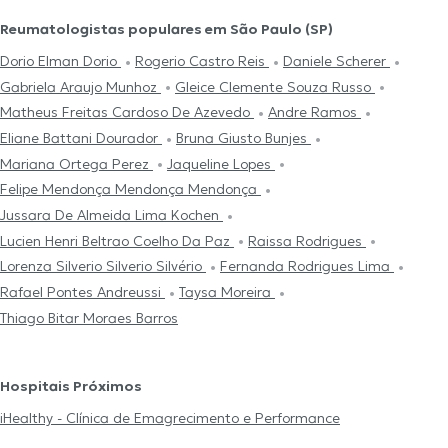
Reumatologistas populares em São Paulo (SP)
Dorio Elman Dorio
Rogerio Castro Reis
Daniele Scherer
Gabriela Araujo Munhoz
Gleice Clemente Souza Russo
Matheus Freitas Cardoso De Azevedo
Andre Ramos
Eliane Battani Dourador
Bruna Giusto Bunjes
Mariana Ortega Perez
Jaqueline Lopes
Felipe Mendonça Mendonça Mendonça
Jussara De Almeida Lima Kochen
Lucien Henri Beltrao Coelho Da Paz
Raissa Rodrigues
Lorenza Silverio Silverio Silvério
Fernanda Rodrigues Lima
Rafael Pontes Andreussi
Taysa Moreira
Thiago Bitar Moraes Barros
Hospitais Próximos
iHealthy - Clínica de Emagrecimento e Performance