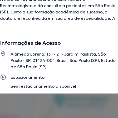
Reumatologista e dá consulta a pacientes em São Paulo
(SP). Junto a sua formação acadêmica de sucesso, a
doutora é reconhecida em sua área de especialidade. A
mesma possui anos de experiência laboral no seu campo
de estudo. Por outro lado, ela faz parte de diversas
associações médicas. Tatiana Bueno Tardivo Farhat teve
Informações de Acesso
participação em numerosas conferências com a meta de
ter uma formação contínua em seu tema de
Alameda Lorena, 131 - 21 - Jardim Paulista, São
especialização e difundiu relevantes publicações.
Paulo - SP, 01424-001, Brasil, São Paulo (SP), Estado
Português Inglês são os idiomas usados pela profissional
de São Paulo (SP)
de saúde.
Estacionamento
Sem estacionamento disponível
A descrição foi editada pela equipe do doctoranytime, baseada em
informações verificadas.