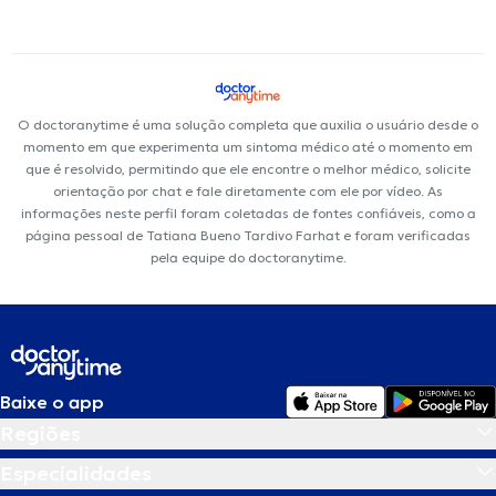
O doctoranytime é uma solução completa que auxilia o usuário desde o
momento em que experimenta um sintoma médico até o momento em
que é resolvido, permitindo que ele encontre o melhor médico, solicite
orientação por chat e fale diretamente com ele por vídeo. As
informações neste perfil foram coletadas de fontes confiáveis, como a
página pessoal de Tatiana Bueno Tardivo Farhat e foram verificadas
pela equipe do doctoranytime.
Baixe o app
Regiões
Especialidades