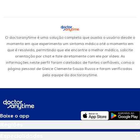
O doctoranytime é uma solução completa que auxilia o usuário desde o
momento em que experimenta um sintoma médico até o momento em
que é resolvido, permitindo que ele encontre o melhor médico, solicite
orientação por chat e fale diretamente com ele por vídeo. As
informações neste perfil foram coletadas de fontes confiáveis, como a
página pessoal de Gleice Clemente Souza Russo e foram verificadas
pela equipe do doctoranytime.
Baixe o app
Regiões
Especialidades