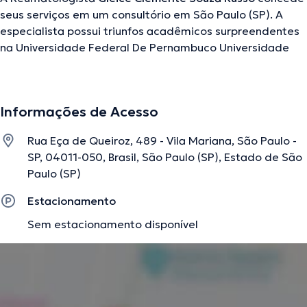
seus serviços em um consultório em São Paulo (SP). A
especialista possui triunfos acadêmicos surpreendentes
na Universidade Federal De Pernambuco Universidade
Federal De São Paulo UNIFESP IFES FESP e é uma
referência em sua área de especialidade. Esta
especialista tem numerosos anos de experiência laboral
Informações de Acesso
no seu tema de estudo. Ao mesmo tempo, ela faz parte
de diversas associações médicas. Gleice Clemente
Rua Eça de Queiroz, 489 - Vila Mariana, São Paulo -
Souza Russo esteve presente em numerosas
SP, 04011-050, Brasil, São Paulo (SP), Estado de São
conferências com a intenção de ter uma formação
Paulo (SP)
contínua em seu ramo de especialização e produziu
relevantes publicações.
Estacionamento
Sem estacionamento disponível
A descrição foi editada pela equipe do doctoranytime, baseada em
informações verificadas.