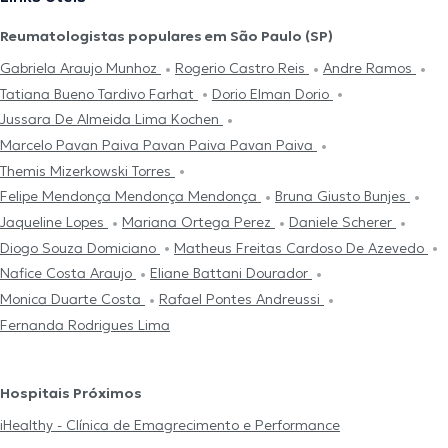
Reumatologistas populares em São Paulo (SP)
Gabriela Araujo Munhoz
Rogerio Castro Reis
Andre Ramos
Tatiana Bueno Tardivo Farhat
Dorio Elman Dorio
Jussara De Almeida Lima Kochen
Marcelo Pavan Paiva Pavan Paiva Pavan Paiva
Themis Mizerkowski Torres
Felipe Mendonça Mendonça Mendonça
Bruna Giusto Bunjes
Jaqueline Lopes
Mariana Ortega Perez
Daniele Scherer
Diogo Souza Domiciano
Matheus Freitas Cardoso De Azevedo
Nafice Costa Araujo
Eliane Battani Dourador
Monica Duarte Costa
Rafael Pontes Andreussi
Fernanda Rodrigues Lima
Hospitais Próximos
iHealthy - Clínica de Emagrecimento e Performance