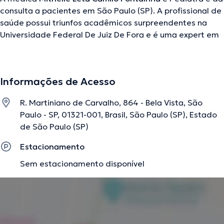
consulta a pacientes em São Paulo (SP). A profissional de
saúde possui triunfos acadêmicos surpreendentes na
Universidade Federal De Juiz De Fora e é uma expert em
sua área de especialidade. Esta profissional inclusive
conta com ampla experiência em Controle e
desenvolvimento do crescimento Vacinação Emergência
Informações de Acesso
pediátrica Transtorno do sono Transtorno alimentar e
tem experiência profissional na Universidade Federal De
R. Martiniano de Carvalho, 864 - Bela Vista, São
Juiz De Fora. Ao mesmo tempo, ela se destacou como
Paulo - SP, 01321-001, Brasil, São Paulo (SP), Estado
membra de diversas associações médicas. Mithelle Leta
de São Paulo (SP)
Camilo Fontainha teve participação em numerosas
conferências com o objetivo de ter uma formação
Estacionamento
contínua em seu ramo de especialização e compartilhou
Sem estacionamento disponível
interessantes artigos.
A descrição foi editada pela equipe do doctoranytime, baseada em
informações verificadas.