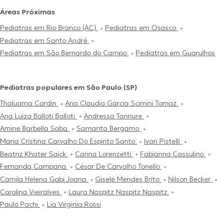
Áreas Próximas
Pediatras em Rio Branco (AC)
Pediatras em Osasco
Pediatras em Santo André
Pediatras em São Bernardo do Campo
Pediatras em Guarulhos
Pediatras populares em São Paulo (SP)
Thaluama Cardin
Ana Claudia Garcia Scimini Tomaz
Ana Luiza Balloti Balloti
Andressa Tannure
Amine Barbella Saba
Samanta Bergamo
Maria Cristina Carvalho Do Espirito Santo
Ivan Pistelli
Beatriz Khater Saick
Carina Lorenzetti
Fabianna Cassulino
Fernanda Campana
César De Carvalho Tonello
Camila Helena Gabi Joana
Gisele Mendes Brito
Nilson Becker
Carolina Vieiralves
Laura Naspitz Naspitz Naspitz
Paulo Pachi
Lia Virginia Rossi