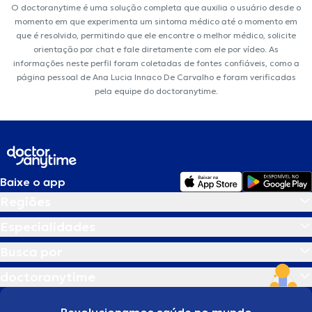
O doctoranytime é uma solução completa que auxilia o usuário desde o
momento em que experimenta um sintoma médico até o momento em
que é resolvido, permitindo que ele encontre o melhor médico, solicite
orientação por chat e fale diretamente com ele por vídeo. As
informações neste perfil foram coletadas de fontes confiáveis, como a
página pessoal de Ana Lucia Innaco De Carvalho e foram verificadas
pela equipe do doctoranytime.
Baixe o app
Regiões
Especialidades
Busca por
doctoranytime