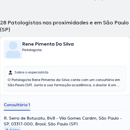
28
Patologistas nas proximidades e em São Paulo
(SP)
Rene Pimenta Da Silva
Patologista
Sobre o especialista
O Patologista Rene Pimenta da Silva conta com um consultório em
São Paulo (SP). Junto a sua formação acadêmica, o doutor é um
expert em sua área de especialidade. Este médico tem numerosos
anos de experiência laboral no seu ramo de experiência. Por outro
lado, ele faz parte de diversas associações médicas. Rene Pimenta
Consultório 1
da Silva cooperou em consideráveis conferências com a intenção
de ter uma formação contínua no seu âmbito de especialização e já
anunciou numerosos artigos. Cabe destacar que, o especialista
R. Serra de Botucatu, 848 - Vila Gomes Cardim, São Paulo -
pode te atender em Português Italiano em seu consultório.
SP, 03317-000, Brasil, São Paulo (SP)
8,0 km