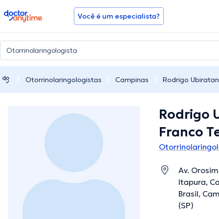
doctoranytime
Você é um especialista?
Otorrinolaringologistas
Campinas
Rodrigo Ubiratan
Rodrigo 
Franco Te
Otorrinolaring
Av. Orosimb
Itapura, C
Brasil, Ca
(SP)