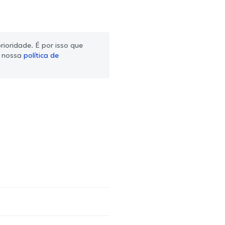
ioridade. É por isso que
m nossa
política de