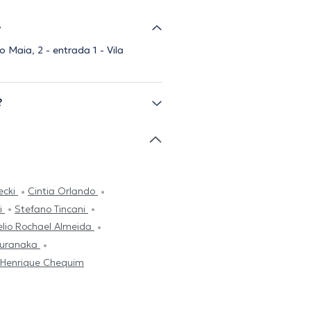
?
 Maia, 2 - entrada 1 - Vila
?
ecki
Cintia Orlando
hi
Stefano Tincani
elio Rochael Almeida
Muranaka
 Henrique Chequim