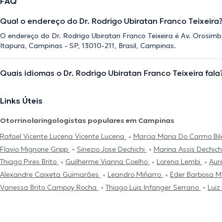
FAQ
Qual o endereço do Dr. Rodrigo Ubiratan Franco Teixeira
O endereço do Dr. Rodrigo Ubiratan Franco Teixeira é Av. Orosimbo
Itapura, Campinas - SP, 13010-211, Brasil, Campinas.
Quais idiomas o Dr. Rodrigo Ubiratan Franco Teixeira fala
Links Úteis
Otorrinolaringologistas populares em Campinas
Rafael Vicente Lucena Vicente Lucena
Marcia Maria Do Carmo Bil
Flavio Mignone Gripp
Sinezio Jose Dechichi
Marina Assis Dechic
Thiago Pires Brito
Guilherme Vianna Coelho
Lorena Lembi
Aur
Alexandre Caixeta Guimarães
Leandro Miñarro
Eder Barbosa 
Vanessa Brito Campoy Rocha
Thiago Luis Infanger Serrano
Luiz