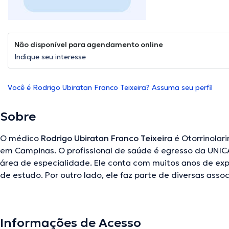
Não disponível para agendamento online
Indique seu interesse
Você é Rodrigo Ubiratan Franco Teixeira? Assuma seu perfil
Sobre
O médico
Rodrigo Ubiratan Franco Teixeira
é Otorrinolar
em Campinas. O profissional de saúde é egresso da UNI
área de especialidade. Ele conta com muitos anos de exp
de estudo. Por outro lado, ele faz parte de diversas ass
Ubiratan Franco Teixeira participou de numerosas confer
formação contínua no seu campo de especialização e já 
trabalhos. Português Inglês são as línguas que fala o prof
Informações de Acesso