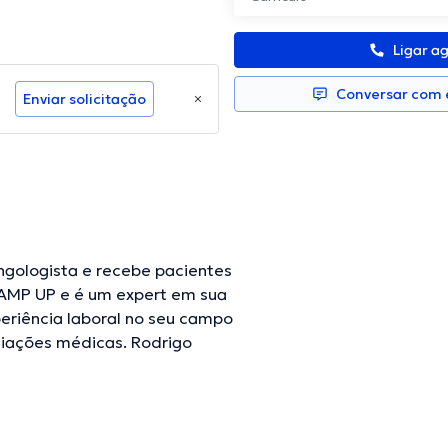
Ligar a
Conversar com e
Enviar solicitação
ingologista e recebe pacientes
CAMP UP e é um expert em sua
eriência laboral no seu campo
ociações médicas. Rodrigo
ências visando ter uma
submeteu interessantes
issional de saúde.