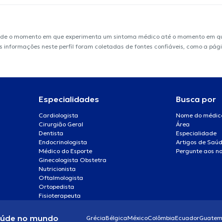
sde o momento em que experimenta um sintoma médico até o momento em que 
 As informações neste perfil foram coletadas de fontes confiáveis, como a pá
Especialidades
Busca por
Cardiologista
Nome do médic
Cirurgião Geral
Área
Dentista
Especialidade
Endocrinologista
Artigos de Saú
Médico do Esporte
Pergunte aos no
Ginecologista Obstetra
Nutricionista
Oftalmologista
Ortopedista
Fisioterapeuta
aúde no mundo
Grécia
Bélgica
México
Colômbia
Ecuador
Guatem