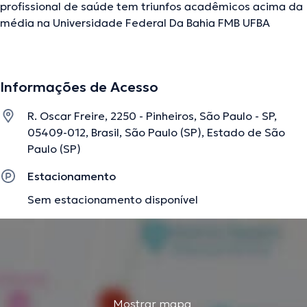
profissional de saúde tem triunfos acadêmicos acima da
média na Universidade Federal Da Bahia FMB UFBA
Universidade De São Paulo FMU USP e é altamente
qualificado em sua área de especialidade. Este
profissional conta com muitos anos de experiência
Informações de Acesso
laboral no seu tema de estudo. Adicionalmente, ele faz
parte de diversas associações médicas. Ricardo Pires
R. Oscar Freire, 2250 - Pinheiros, São Paulo - SP,
Alvim colaborou em consideráveis conferências com o
05409-012, Brasil, São Paulo (SP), Estado de São
ideal de ter uma formação contínua no seu tema de
Paulo (SP)
especialização e já difundiu diversos artigos.
Estacionamento
Sem estacionamento disponível
A descrição foi editada pela equipe do doctoranytime, baseada em
informações verificadas.
Mostrar mapa