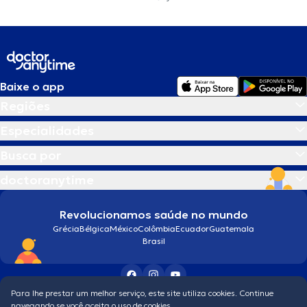
Baixe o app
Regiões
Especialidades
Busca por
doctoranytime
Revolucionamos saúde no mundo
Grécia
Bélgica
México
Colômbia
Ecuador
Guatemala
Brasil
Para lhe prestar um melhor serviço, este site utiliza cookies. Continue
Condições gerais
navegando se você aceita o uso de cookies.