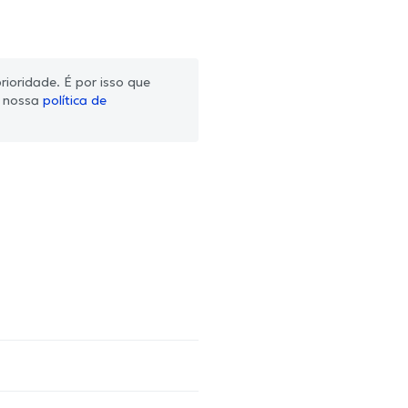
ioridade. É por isso que
m nossa
política de