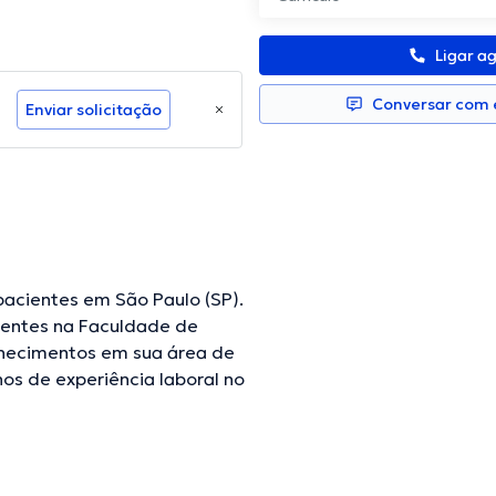
Ligar a
Conversar com e
Enviar solicitação
acientes em São Paulo (SP).
dentes na Faculdade de
nhecimentos em sua área de
os de experiência laboral no
diversas associações médicas.
a
 já escreveu importantes