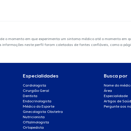
sde o momento em que experimenta um sintoma médico até o momento em que 
 As informações neste perfil foram coletadas de fontes confiáveis, como a pág
Especialidades
Busca por
Cardiologista
Nome do médic
Cirurgião Geral
Área
Dentista
Especialidade
Endocrinologista
Artigos de Saú
Médico do Esporte
Pergunte aos no
Ginecologista Obstetra
Nutricionista
Oftalmologista
Ortopedista