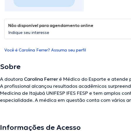
Não disponível para agendamento online
Indique seu interesse
Você é Carolina Ferrer? Assuma seu perfil
Sobre
A doutora
Carolina Ferrer
é Médico do Esporte e atende p
A profissional alcançou resultados acadêmicos surpreen
Medicina de Itajubá UNIFESP IFES FESP e tem amplos co
especialidade. A médica em questão conta com vários an
seu âmbito de estudo. Adicionalmente, ela faz parte de 
Carolina Ferrer esteve presente em diversas conferências com o ideal de ter um
formação contínua em sua disciplina de especialização e
Informações de Acesso
artigos.