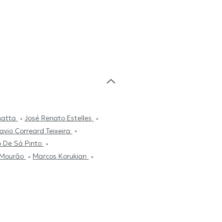
natta
José Renato Estelles
avio Correard Teixeira
o De Sá Pinto
 Mourão
Marcos Korukian