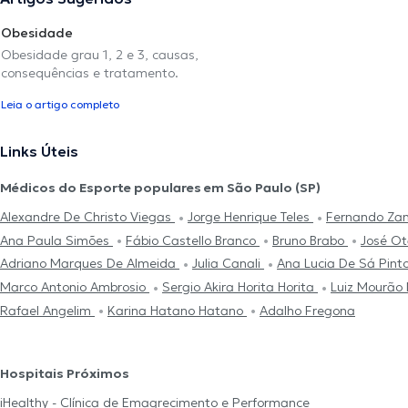
Obesidade
Obesidade grau 1, 2 e 3, causas,
consequências e tratamento.
Leia o artigo completo
Links Úteis
Médicos do Esporte populares em São Paulo (SP)
Alexandre De Christo Viegas
Jorge Henrique Teles
Fernando Za
Ana Paula Simões
Fábio Castello Branco
Bruno Brabo
José Ot
Adriano Marques De Almeida
Julia Canali
Ana Lucia De Sá Pint
Marco Antonio Ambrosio
Sergio Akira Horita Horita
Luiz Mourão
Rafael Angelim
Karina Hatano Hatano
Adalho Fregona
Hospitais Próximos
iHealthy - Clínica de Emagrecimento e Performance